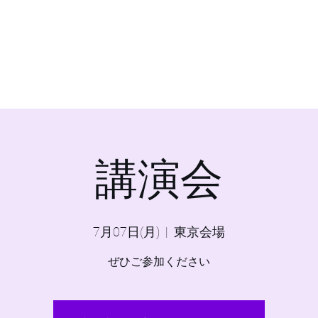
​迷えし人生から救済の光を与える力を
​浄化、神通力、霊視、遠視、予知、アチューメント、千里眼、白魔
留米地域 九州随一の占い師・スピリチュアリスト、ヒーラー＝光の
ホーム
概要
内容
料金
ブログ
代表
その他
講演会
7月07日(月)
  |  
東京会場
ぜひご参加ください