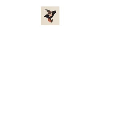
​​佐賀＆久留米 唯一の養成
所、開運グループ
「占い師＆ヒーラー＆スピ
リチュアルカウンセラー」
養成アカデミー
(占い師・ヒーラー・スピリチュアルカウンセラ
ーの総称)光の癒し魔女、賢者になろう♪
​迷えし人生から救済の光を与える力を
​浄化、神通力、霊視、遠視、予知、アチューメン
ト、千里眼、白魔術
​※佐賀、久留米地域 九州随一の占い師・スピリチュ
アリスト、ヒーラー＝光の魔女、賢者養成所