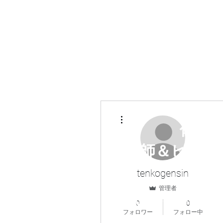
その他
​​佐
「占い師＆ヒーラ
tenkogensin
管理者
(占い師・ヒーラー
0
0
フォロワー
フォロー中