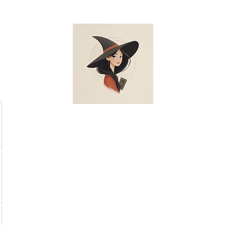
賀＆久留米 唯一の養成所、開運グ
ー＆スピリチュアルカウンセラ
ー
・スピリチュアルカウンセラーの総称)光の癒し